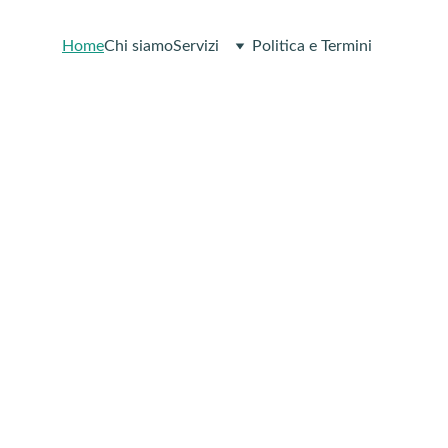
Home
Chi siamo
Servizi
Politica e Termini
di il controllo
ella tua salute