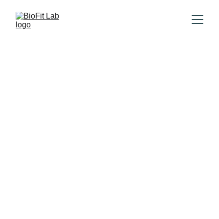
Riprendi il 
controllo
della tua salute
Il tuo benessere è la nostra priorità. 
Uniamo le competenze in fisioterapia, 
nutrizione ed allenamento, per offrirti un 
approccio integrato e personalizzato.