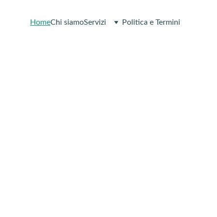
Home
Chi siamo
Servizi
Politica e Termini
di il controllo
ella tua salute