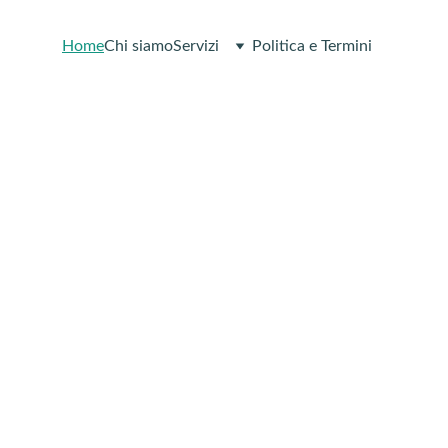
Home
Chi siamo
Servizi
Politica e Termini
di il controllo
ella tua salute