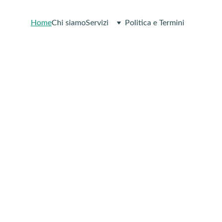
Home
Chi siamo
Servizi
Politica e Termini
di il controllo
ella tua salute