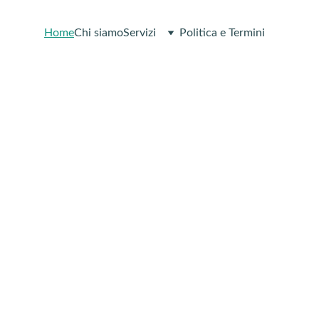
Home
Chi siamo
Servizi
Politica e Termini
di il controllo
ella tua salute