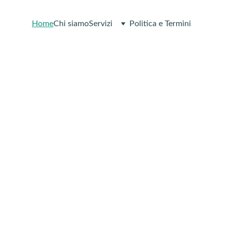
Home
Chi siamo
Servizi
Politica e Termini
di il controllo
ella tua salute