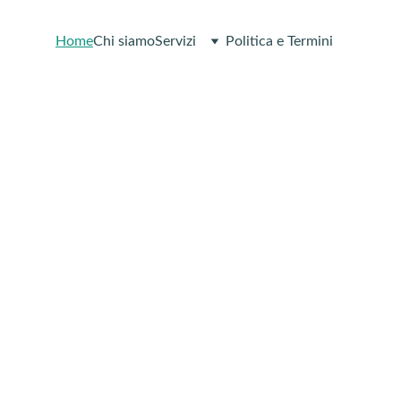
Home
Chi siamo
Servizi
Politica e Termini
di il controllo
ella tua salute