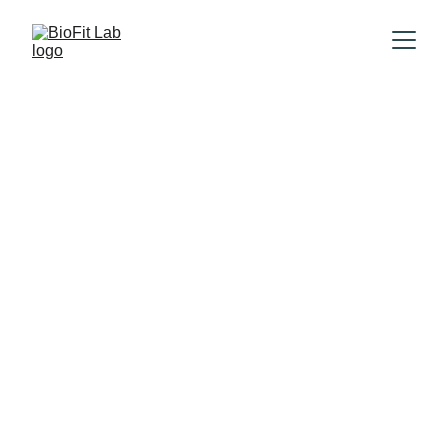
Riprendi il 
controllo
della tua salute
Il tuo benessere è la nostra priorità. 
Uniamo le competenze in fisioterapia, 
nutrizione ed allenamento, per offrirti un 
approccio integrato e personalizzato.