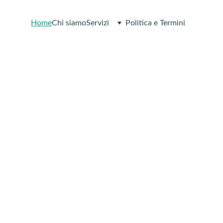
Home
Chi siamo
Servizi
Politica e Termini
di il controllo
ella tua salute