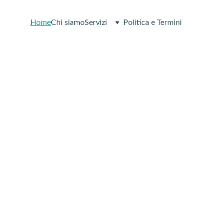
Home
Chi siamo
Servizi
Politica e Termini
di il controllo
ella tua salute