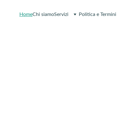
Home
Chi siamo
Servizi
Politica e Termini
di il controllo
ella tua salute